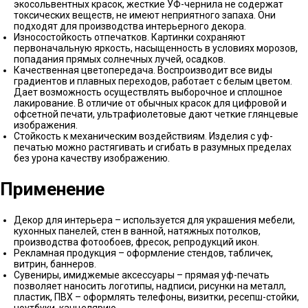
экосольвентных красок, жесткие УФ-чернила не содержат
токсических веществ, не имеют неприятного запаха. Они
подходят для производства интерьерного декора.
Износостойкость отпечатков. Картинки сохраняют
первоначальную яркость, насыщенность в условиях морозов,
попадания прямых солнечных лучей, осадков.
Качественная цветопередача. Воспроизводит все виды
градиентов и плавных переходов, работает с белым цветом.
Дает возможность осуществлять выборочное и сплошное
лакирование. В отличие от обычных красок для цифровой и
офсетной печати, ультрафиолетовые дают четкие глянцевые
изображения.
Стойкость к механическим воздействиям. Изделия с уф-
печатью можно растягивать и сгибать в разумных пределах
без урона качеству изображению.
Применение
Декор для интерьера – используется для украшения мебели,
кухонных панелей, стен в ванной, натяжных потолков,
производства фотообоев, фресок, репродукций икон.
Рекламная продукция – оформление стендов, табличек,
витрин, баннеров.
Сувениры, имиджемые аксессуары – прямая уф-печать
позволяет наносить логотипы, надписи, рисунки на металл,
пластик, ПВХ – оформлять телефоны, визитки, ресепш-стойки,
ноутбуки, канцелярию.