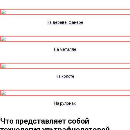
На дереве, фанере
На металле
На холсте
На рулонах
Что представляет собой
технология ультрафиолетовой