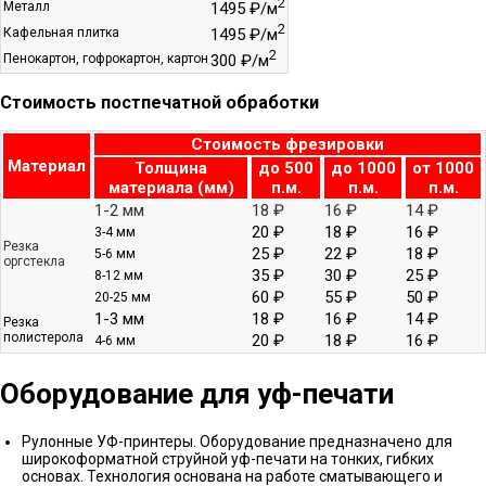
2
Металл
1495 ₽/м
2
Кафельная плитка
1495 ₽/м
2
Пенокартон, гофрокартон, картон
300 ₽/м
Стоимость постпечатной обработки
Стоимость фрезировки
Материал
Толщина
до 500
до 1000
от 1000
материала (мм)
п.м.
п.м.
п.м.
1-2 мм
18 ₽
16 ₽
14 ₽
20 ₽
18 ₽
16 ₽
3-4 мм
Резка
25 ₽
22 ₽
18 ₽
5-6 мм
оргстекла
35 ₽
30 ₽
25 ₽
8-12 мм
60 ₽
55 ₽
50 ₽
20-25 мм
1-3 мм
18 ₽
16 ₽
14 ₽
Резка
полистерола
20 ₽
18 ₽
16 ₽
4-6 мм
Оборудование для уф-печати
Рулонные УФ-принтеры. Оборудование предназначено для
широкоформатной струйной уф-печати на тонких, гибких
основах. Технология основана на работе сматывающего и